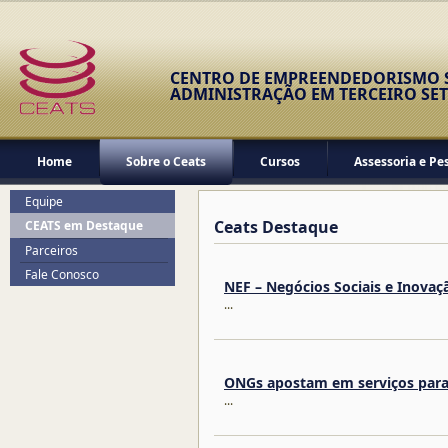
CENTRO DE EMPREENDEDORISMO S
ADMINISTRAÇÃO EM TERCEIRO SE
Home
Sobre o Ceats
Cursos
Assessoria e Pe
Equipe
Ceats Destaque
CEATS em Destaque
Parceiros
Fale Conosco
NEF – Negócios Sociais e Inovaç
...
ONGs apostam em serviços para 
...